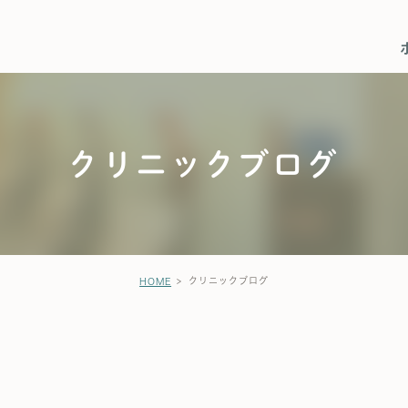
法
器肝臓内科
副院長紹介
診療時間・アクセス
大腸カメラ･胃カメラ
院内紹介
クリニックブログ
クリニックブログ
HOME