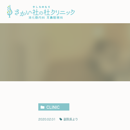
クリニック紹介
特殊外来
耳
鼻
消化器内科
喉
院長紹介
舌下免疫療
消化
CLINIC
2020.02.01
副院長より